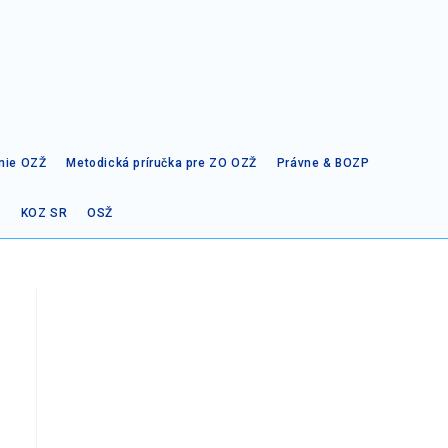
nie OZŽ
Metodická príručka pre ZO OZŽ
Právne & BOZP
t
KOZ SR
OSŽ