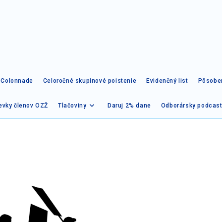
– Colonnade
Celoročné skupinové poistenie
Evidenčný list
Pôsobe
evky členov OZŽ
Tlačoviny
Daruj 2% dane
Odborársky podcas