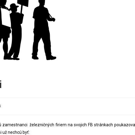
i
i
najú zamestnanci železničných firiem na svojich FB stránkach poukazova
i už nechcú byť: