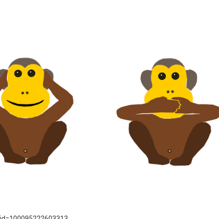
p?id=100095222603313