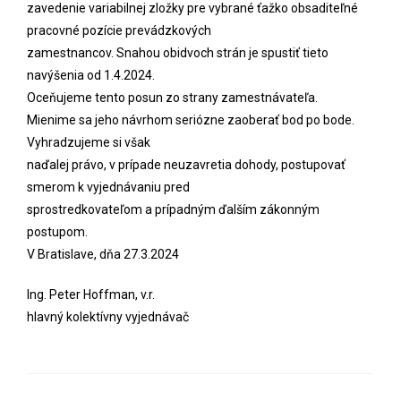
zavedenie variabilnej zložky pre vybrané ťažko obsaditeľné
pracovné pozície prevádzkových
zamestnancov. Snahou obidvoch strán je spustiť tieto
navýšenia od 1.4.2024.
Oceňujeme tento posun zo strany zamestnávateľa.
Mienime sa jeho návrhom seriózne zaoberať bod po bode.
Vyhradzujeme si však
naďalej právo, v prípade neuzavretia dohody, postupovať
smerom k vyjednávaniu pred
sprostredkovateľom a prípadným ďalším zákonným
postupom.
V Bratislave, dňa 27.3.2024
Ing. Peter Hoffman, v.r.
hlavný kolektívny vyjednávač