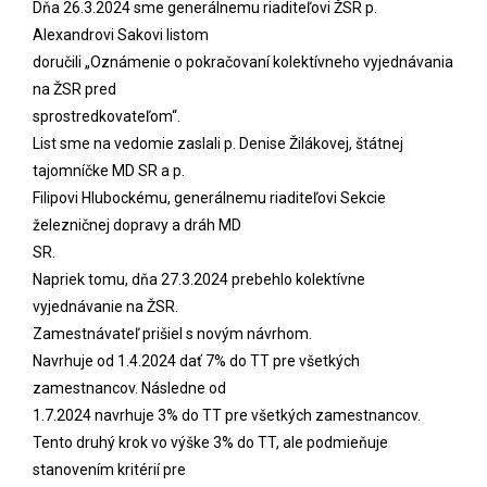
Dňa 26.3.2024 sme generálnemu riaditeľovi ŽSR p.
Alexandrovi Sakovi listom
doručili „Oznámenie o pokračovaní kolektívneho vyjednávania
na ŽSR pred
sprostredkovateľom“.
List sme na vedomie zaslali p. Denise Žilákovej, štátnej
tajomníčke MD SR a p.
Filipovi Hlubockému, generálnemu riaditeľovi Sekcie
železničnej dopravy a dráh MD
SR.
Napriek tomu, dňa 27.3.2024 prebehlo kolektívne
vyjednávanie na ŽSR.
Zamestnávateľ prišiel s novým návrhom.
Navrhuje od 1.4.2024 dať 7% do TT pre všetkých
zamestnancov. Následne od
1.7.2024 navrhuje 3% do TT pre všetkých zamestnancov.
Tento druhý krok vo výške 3% do TT, ale podmieňuje
stanovením kritérií pre