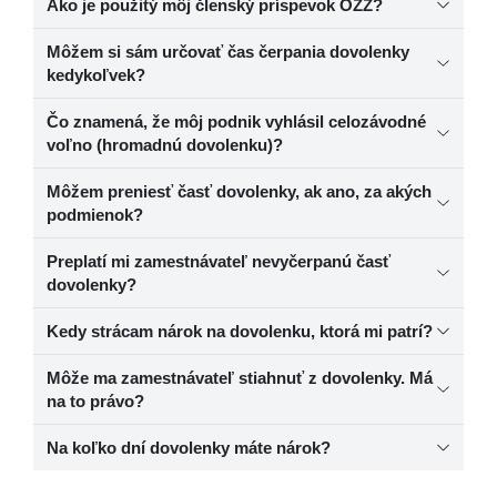
Ako je použitý môj členský príspevok OZŽ?
Môžem si sám určovať čas čerpania dovolenky
kedykoľvek?
Čo znamená, že môj podnik vyhlásil celozávodné
voľno (hromadnú dovolenku)?
Môžem preniesť časť dovolenky, ak ano, za akých
podmienok?
Preplatí mi zamestnávateľ nevyčerpanú časť
dovolenky?
Kedy strácam nárok na dovolenku, ktorá mi patrí?
Môže ma zamestnávateľ stiahnuť z dovolenky. Má
na to právo?
Na koľko dní dovolenky máte nárok?