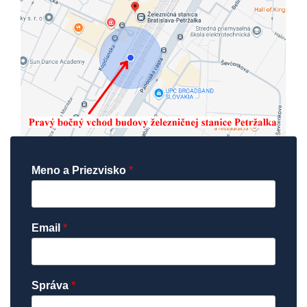
Meno a Priezvisko
*
Email
*
Správa
*