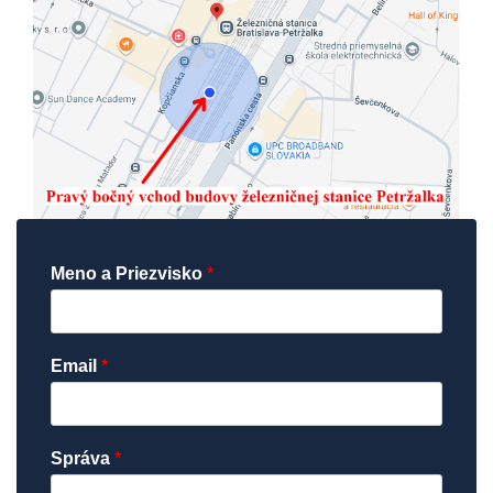
Meno a Priezvisko
*
Email
*
Správa
*