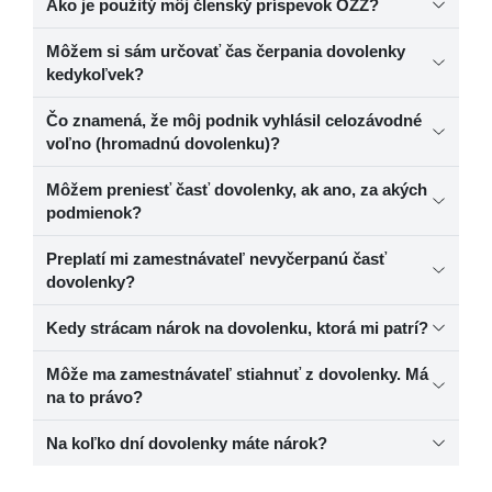
Ako je použitý môj členský príspevok OZŽ?
Môžem si sám určovať čas čerpania dovolenky
kedykoľvek?
Čo znamená, že môj podnik vyhlásil celozávodné
voľno (hromadnú dovolenku)?
Môžem preniesť časť dovolenky, ak ano, za akých
podmienok?
Preplatí mi zamestnávateľ nevyčerpanú časť
dovolenky?
Kedy strácam nárok na dovolenku, ktorá mi patrí?
Môže ma zamestnávateľ stiahnuť z dovolenky. Má
na to právo?
Na koľko dní dovolenky máte nárok?