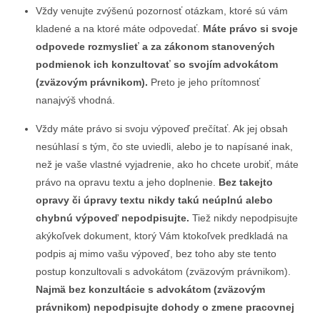
Vždy venujte zvýšenú pozornosť otázkam, ktoré sú vám
kladené a na ktoré máte odpovedať.
Máte právo si svoje
odpovede rozmyslieť a za zákonom stanovených
podmienok ich konzultovať so svojím advokátom
(zväzovým právnikom).
Preto je jeho prítomnosť
nanajvýš vhodná.
Vždy máte právo si svoju výpoveď prečítať. Ak jej obsah
nesúhlasí s tým, čo ste uviedli, alebo je to napísané inak,
než je vaše vlastné vyjadrenie, ako ho chcete urobiť, máte
právo na opravu textu a jeho doplnenie.
Bez takejto
opravy či úpravy textu nikdy takú neúplnú alebo
chybnú výpoveď nepodpisujte.
Tiež nikdy nepodpisujte
akýkoľvek dokument, ktorý Vám ktokoľvek predkladá na
podpis aj mimo vašu výpoveď, bez toho aby ste tento
postup konzultovali s advokátom (zväzovým právnikom).
Najmä bez konzultácie s advokátom (zväzovým
právnikom) nepodpisujte dohody o zmene pracovnej