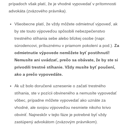
prípadoch však platí, že je vhodné vypovedať v prítomnosti
advokáta (zväzového právnika).
Všeobecne platí, že vždy môžete odmietnuť výpoveď, ak
by ste touto výpoveďou spôsobili nebezpečenstvo
trestného stíhania sebe alebo blízkej osobe (napr.
súrodencovi, príbuznému v priamom pokolení a pod.).
Za
odmietnutie výpovede nemôžete byť postihnutí!
Nemusíte ani uvádzať, prečo sa obávate, že by ste si
privodili trestné stíhanie. Vždy musíte byť poučení,
ako a prečo vypovedáte.
Ak už bolo doručené uznesenie o začatí trestného
stíhania, ste v pozícii obvineného a nemusíte vypovedať
vôbec, prípadne môžete vypovedať ako uznáte za
vhodné, ale svojou výpoveďou nesmiete nikoho krivo
obviniť. Najneskôr v tejto fáze je potrebné byť vždy
zastúpený advokátom (zväzovým právnikom).