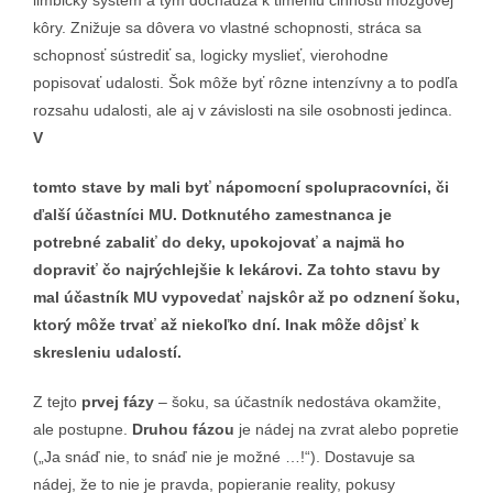
limbický systém a tým dochádza k tlmeniu činnosti mozgovej
kôry. Znižuje sa dôvera vo vlastné schopnosti, stráca sa
schopnosť sústrediť sa, logicky myslieť, vierohodne
popisovať udalosti. Šok môže byť rôzne intenzívny a to podľa
rozsahu udalosti, ale aj v závislosti na sile osobnosti jedinca.
V
tomto stave by mali byť nápomocní spolupracovníci, či
ďalší účastníci MU. Dotknutého zamestnanca je
potrebné zabaliť do deky, upokojovať a najmä ho
dopraviť čo najrýchlejšie k lekárovi. Za tohto stavu by
mal účastník MU vypovedať najskôr až po odznení šoku,
ktorý môže trvať až niekoľko dní. Inak môže dôjsť k
skresleniu udalostí.
Z tejto
prvej fázy
– šoku, sa účastník nedostáva okamžite,
ale postupne.
Druhou fázou
je nádej na zvrat alebo popretie
(„Ja snáď nie, to snáď nie je možné …!“). Dostavuje sa
nádej, že to nie je pravda, popieranie reality, pokusy