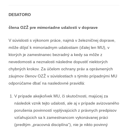
DESATORO
člena OZŽ pre mimoriadne udalosti v doprave
V súvislosti s výkonom práce, najmä v železničnej doprave,
môže dôjsť k mimoriadnym udalostiam (ďalej len MU), v
ktorých je zamestnanec bezradný a kedy sa môže z
nevedomosti a neznalosti následne dopustiť niektorých
chybných krokov. Za účelom ochrany práv a oprávnených
záujmov členov OZŽ v súvislostiach s týmito prípadnými MU
odporúčame dbať na nasledovné pravidlá:
V prípade akejkoľvek MU, či skutočnosti, majúcej za
následok vznik tejto udalosti, ale aj v prípade avizovaného
porušenia povinností vyplývajúcich z právnych predpisov
vzťahujúcich sa k zamestnancom vykonávanej práci
(predtým „pracovná disciplína“), nie je nikto povinný