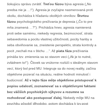
šokujúcu správu zvrátiť.
Treťou fázou
býva agresia („No
predsa nie ja …!“). Agresia je zvyčajne nasmerovaná proti
okoliu, dochádza k hľadaniu okolitých vinníkov.
Štvrtou
fázou
psychologického prežívania je depresia („Čo to pre
mňa znamená …?“). Prichádza hnev, agresia namierená
proti sebe samému, niekedy regresia, bezmocnosť, strata
sebavedomia a pocitu vlastnej užitočnosti, pocity hanby a
seba obviňovanie sa, zneistenie perspektív, strata kontroly a
pocit „nechali ma v štichu …“. Až
piata fáza
prežívania
prináša tzv. zmierenia sa so stavom veci („Ak je to nutné,
zvládnem to!“). Človek sa vnútorne rozlúči s ideálnym stavom
vecí, ktorý bol pred MU. Integruje sa do novej reality, začína
objektívne pozerať na situáciu, reálne hodnotí minulosť i
budúcnosť.
Až v tejto fáze môţe objektívne pristupovať k
popisu udalostí, zoznamovať sa s objektívnymi faktami
bez väčších psychických výkyvov a rozumne sa
rozhodovať ako postupovať ďalej.
Niekedy môţe MU na
psychiku pôsobiť dlhodobo, potom dochádza k tzv.post