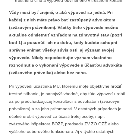
trestného činu a výpoveď obvineného v trestnom konaní.
Vždy musí byť zrejmé, o akú výpoveď sa jedná. Pri
každej z nich máte právo byť zastúpený advokátom
(zväzovým právnikom). Všetky tieto výpovede možno
aktuálne odmietnuť vzhľadom na zdravotný stav (pozri
bod 1) a posunúť ich na dobu, kedy budete schopní
správne vnímať všetky súvislosti, aj význam svojej
výpovede. Nikdy nepodceňujte význam vlastného
rozhodnutia o vykonaní výpovede s účasťou advokáta
(zväzového právnika) alebo bez neho.
Pri výpovedi účastníka MU, ktorému môţe objektívne hroziť
trestné stíhanie, je nanajvýš vhodné, aby túto výpoveď urobil
až po predchádzajúcej konzultácii s advokátom (zväzovým
právnikom) a za jeho prítomnosti. V ostatných prípadoch je
účelné urobiť výpoveď za účasti tretej osoby, napr.
zväzového inšpektora BOZP, predsedu ZV ZO OZŽ alebo
vyššieho odborového funkcionára. Aj v týchto ostatných