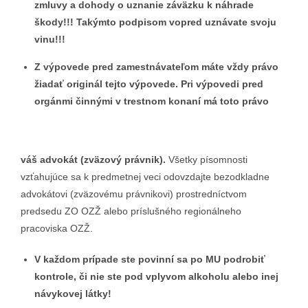
zmluvy a dohody o uznanie záväzku k náhrade
škody!!! Takýmto podpisom vopred uznávate svoju
vinu!!!
Z výpovede pred zamestnávateľom máte vždy právo
žiadať originál tejto výpovede. Pri výpovedi pred
orgánmi činnými v trestnom konaní má toto právo
váš advokát (zväzový právnik).
Všetky písomnosti
vzťahujúce sa k predmetnej veci odovzdajte bezodkladne
advokátovi (zväzovému právnikovi) prostredníctvom
predsedu ZO OZŽ alebo príslušného regionálneho
pracoviska OZŽ.
V každom prípade ste povinní sa po MU podrobiť
kontrole, či nie ste pod vplyvom alkoholu alebo inej
návykovej látky!