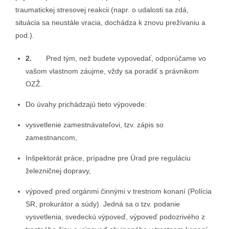
traumatickej stresovej reakcii (napr. o udalosti sa zdá,
situácia sa neustále vracia, dochádza k znovu prežívaniu a
pod.).
2.
Pred tým, než budete vypovedať, odporúčame vo
vašom vlastnom záujme, vždy sa poradiť s právnikom
OZŽ.
Do úvahy prichádzajú tieto výpovede:
vysvetlenie zamestnávateľovi, tzv. zápis so
zamestnancom,
Inšpektorát práce, prípadne pre Úrad pre reguláciu
železničnej dopravy,
výpoveď pred orgánmi činnými v trestnom konaní (Polícia
SR, prokurátor a súdy). Jedná sa o tzv. podanie
vysvetlenia, svedeckú výpoveď, výpoveď podozrivého z