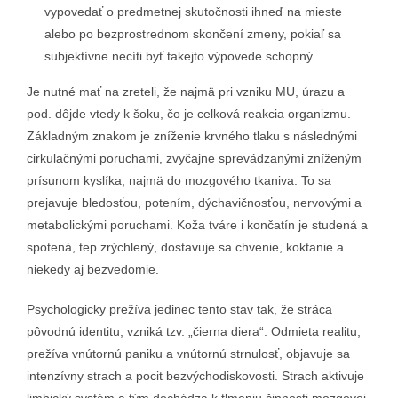
vypovedať o predmetnej skutočnosti ihneď na mieste
alebo po bezprostrednom skončení zmeny, pokiaľ sa
subjektívne necíti byť takejto výpovede schopný.
Je nutné mať na zreteli, že najmä pri vzniku MU, úrazu a
pod. dôjde vtedy k šoku, čo je celková reakcia organizmu.
Základným znakom je zníženie krvného tlaku s následnými
cirkulačnými poruchami, zvyčajne sprevádzanými zníženým
prísunom kyslíka, najmä do mozgového tkaniva. To sa
prejavuje bledosťou, potením, dýchavičnosťou, nervovými a
metabolickými poruchami. Koža tváre i končatín je studená a
spotená, tep zrýchlený, dostavuje sa chvenie, koktanie a
niekedy aj bezvedomie.
Psychologicky prežíva jedinec tento stav tak, že stráca
pôvodnú identitu, vzniká tzv. „čierna diera“. Odmieta realitu,
prežíva vnútornú paniku a vnútornú strnulosť, objavuje sa
intenzívny strach a pocit bezvýchodiskovosti. Strach aktivuje