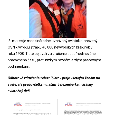
8. marec je medzinárodne uznávaný sviatok stanovený
OSN k výročiu štrajku 40 000 newyorských krajčírok v
roku 1908.
Tieto bojovali za zrušenie desaťhodinového
pracovného času, proti nízkym mzdám a zlým pracovným
podmienkam.
Odborové združenie železničiarov praje všetkým ženám na
svete, ale predovšetkým našim železničiarkam krásny
sviatočný deň.